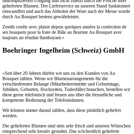
unkomplizierten Umgang und nicht zuletzt durch die Frische ihrer
gelieferten Blumen. Der Lieferservice an unseren Stand funktioniert
einwandfrei und auch das Abholen der Ware nach der Messe wurde
durch Au Bouquet bestens gewährleistet.
Zenith confie avec plaisir depuis quelques années la confection de
ses bouquets pour la foire de Bâle au fleuriste Au Bouquet avec
toujours un résultat flamboyant.»
Boehringer Ingelheim (Schweiz) GmbH
«Seit über 20 Jahren dürfen wir uns zu den Kunden von Au
Bouquet zählen. Wenn wir Blumenarrangements für die
verschiedensten Belange (Mitarbeitereintritte und Geburtstage,
Jubiläen, Geburten, Hochzeiten, Todesfälle) brauchen, bestellen wir
diese gerne telefonisch und freuen uns über die freundliche und
kompetente Bedienung der Telefonistinnen.
Wir können immer darauf zählen, dass diese pünktlich geliefert
werden.
Die gelieferten Blumen sind stets sehr frisch und unseren Wünschen
entsprechend sehr kreativ gestaltet. Das wöchentlich gelieferte