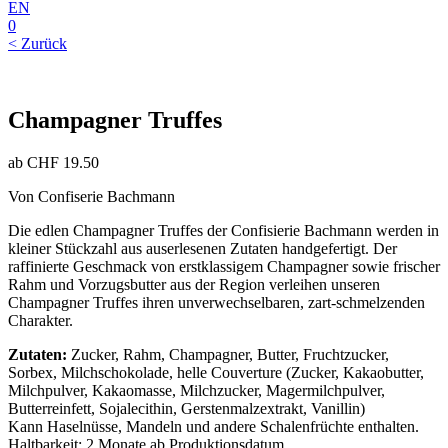
EN
0
< Zurück
Champagner Truffes
ab
CHF
19.50
Von Confiserie Bachmann
Die edlen Champagner Truffes der Confisierie Bachmann werden in
kleiner Stückzahl aus auserlesenen Zutaten handgefertigt. Der
raffinierte Geschmack von erstklassigem Champagner sowie frischer
Rahm und Vorzugsbutter aus der Region verleihen unseren
Champagner Truffes ihren unverwechselbaren, zart-schmelzenden
Charakter.
Zutaten:
Zucker, Rahm, Champagner, Butter, Fruchtzucker,
Sorbex, Milchschokolade, helle Couverture (Zucker, Kakaobutter,
Milchpulver, Kakaomasse, Milchzucker, Magermilchpulver,
Butterreinfett, Sojalecithin, Gerstenmalzextrakt, Vanillin)
Kann Haselnüsse, Mandeln und andere Schalenfrüchte enthalten.
Haltbarkeit: 2 Monate ab Produktionsdatum.