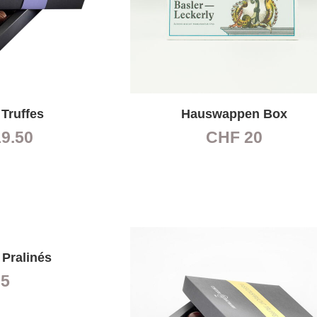
Truffes
Hauswappen Box
9.50
CHF
20
 Pralinés
5