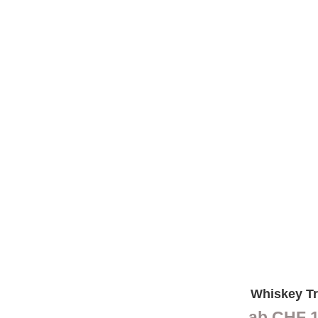
Whiskey Tr
ab
CHF
1