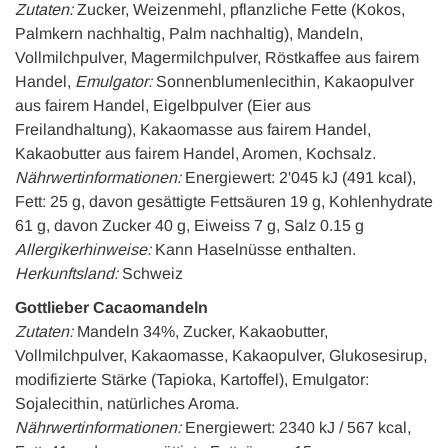
Zutaten:
Zucker, Weizenmehl, pflanzliche Fette (Kokos,
Palmkern nachhaltig, Palm nachhaltig), Mandeln,
Vollmilchpulver, Magermilchpulver, Röstkaffee aus fairem
Handel,
Emulgator:
Sonnenblumenlecithin, Kakaopulver
aus fairem Handel, Eigelbpulver (Eier aus
Freilandhaltung), Kakaomasse aus fairem Handel,
Kakaobutter aus fairem Handel, Aromen, Kochsalz.
Nährwertinformationen:
Energiewert: 2'045 kJ (491 kcal),
Fett: 25 g, davon gesättigte Fettsäuren 19 g, Kohlenhydrate
61 g, davon Zucker 40 g, Eiweiss 7 g, Salz 0.15 g
Allergikerhinweise:
Kann Haselnüsse enthalten.
Herkunftsland:
Schweiz
Gottlieber Cacaomandeln
Zutaten:
Mandeln 34%, Zucker, Kakaobutter,
Vollmilchpulver, Kakaomasse, Kakaopulver, Glukosesirup,
modifizierte Stärke (Tapioka, Kartoffel), Emulgator:
Sojalecithin, natürliches Aroma.
Nährwertinformationen:
Energiewert: 2340 kJ / 567 kcal,