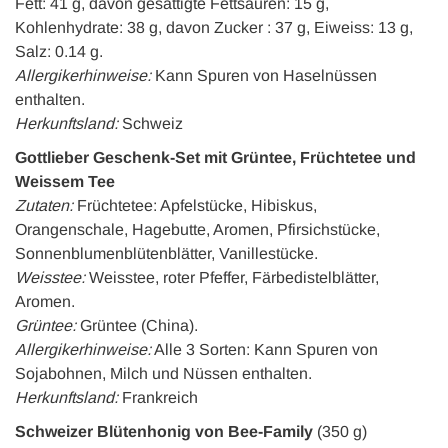
Fett: 41 g, davon gesättigte Fettsäuren: 15 g,
Kohlenhydrate: 38 g, davon Zucker : 37 g, Eiweiss: 13 g,
Salz: 0.14 g.
Allergikerhinweise:
Kann Spuren von Haselnüssen
enthalten.
Herkunftsland:
Schweiz
Gottlieber Geschenk-Set mit Grüntee, Früchtetee und
Weissem Tee
Zutaten:
Früchtetee: Apfelstücke, Hibiskus,
Orangenschale, Hagebutte, Aromen, Pfirsichstücke,
Sonnenblumenblütenblätter, Vanillestücke.
Weisstee:
Weisstee, roter Pfeffer, Färbedistelblätter,
Aromen.
Grüntee:
Grüntee (China).
Allergikerhinweise:
Alle 3 Sorten: Kann Spuren von
Sojabohnen, Milch und Nüssen enthalten.
Herkunftsland:
Frankreich
Schweizer Blütenhonig von Bee-Family
(350 g)