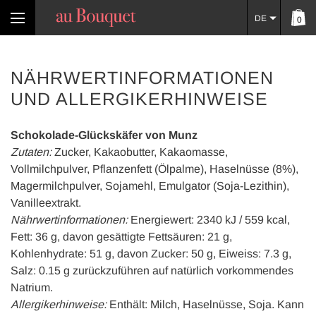
DE
0
NÄHRWERTINFORMATIONEN
UND ALLERGIKERHINWEISE
Schokolade-Glückskäfer von Munz
Zutaten:
Zucker, Kakaobutter, Kakaomasse,
Vollmilchpulver, Pflanzenfett (Ölpalme), Haselnüsse (8%),
Magermilchpulver, Sojamehl, Emulgator (Soja-Lezithin),
Vanilleextrakt.
Nährwertinformationen:
Energiewert: 2340 kJ / 559 kcal,
Fett: 36 g, davon gesättigte Fettsäuren: 21 g,
Kohlenhydrate: 51 g, davon Zucker: 50 g, Eiweiss: 7.3 g,
Salz: 0.15 g zurückzuführen auf natürlich vorkommendes
Natrium.
Allergikerhinweise:
Enthält: Milch, Haselnüsse, Soja. Kann