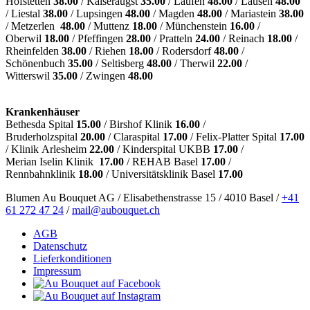
Hofstetten
38.00
/ Kaiseraugst
35.00
/ Laufen
48.00
/ Lausen
48.00
/ Liestal
38.00
/ Lupsingen
48.00
/ Magden
48.00
/ Mariastein
38.00
/ Metzerlen
48.00
/ Muttenz
18.00
/ Münchenstein
16.00
/
Oberwil
18.00
/ Pfeffingen
28.00
/ Pratteln
24.00
/ Reinach
18.00
/
Rheinfelden
38.00
/ Riehen
18.00
/ Rodersdorf
48.00
/
Schönenbuch
35.00
/ Seltisberg
48.00
/ Therwil
22.00
/
Witterswil
35.00
/ Zwingen
48.00
Krankenhäuser
Bethesda Spital
15.00
/ Birshof Klinik
16.00
/
Bruderholzspital
20.00
/ Claraspital
17.00
/ Felix-Platter Spital
17.00
/ Klinik Arlesheim
22.00
/ Kinderspital UKBB
17.00
/
Merian Iselin Klinik
17.00
/ REHAB Basel
17.00
/
Rennbahnklinik
18.00
/ Universitätsklinik Basel
17.00
Blumen Au Bouquet AG / Elisabethenstrasse 15 / 4010 Basel /
+41
61 272 47 24
/
mail@aubouquet.ch
AGB
Datenschutz
Lieferkonditionen
Impressum