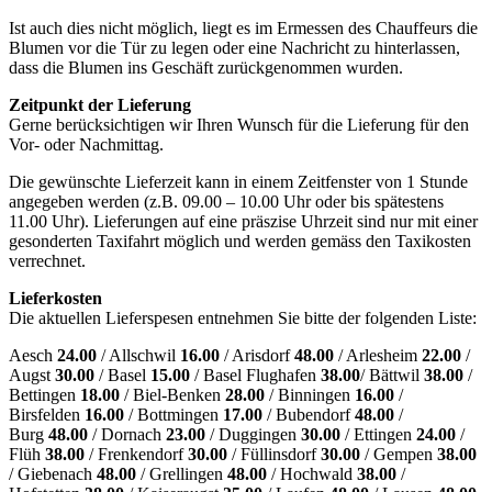
Ist auch dies nicht möglich, liegt es im Ermessen des Chauffeurs die
Blumen vor die Tür zu legen oder eine Nachricht zu hinterlassen,
dass die Blumen ins Geschäft zurückgenommen wurden.
Zeitpunkt der Lieferung
Gerne berücksichtigen wir Ihren Wunsch für die Lieferung für den
Vor- oder Nachmittag.
Die gewünschte Lieferzeit kann in einem Zeitfenster von 1 Stunde
angegeben werden (z.B. 09.00 – 10.00 Uhr oder bis spätestens
11.00 Uhr). Lieferungen auf eine präszise Uhrzeit sind nur mit einer
gesonderten Taxifahrt möglich und werden gemäss den Taxikosten
verrechnet.
Lieferkosten
Die aktuellen Lieferspesen entnehmen Sie bitte der folgenden Liste:
Aesch
24.00
/ Allschwil
16.00
/ Arisdorf
48.00
/ Arlesheim
22.00
/
Augst
30.00
/ Basel
15.00
/ Basel Flughafen
38.00
/ Bättwil
38.00
/
Bettingen
18.00
/ Biel-Benken
28.00
/ Binningen
16.00
/
Birsfelden
16.00
/ Bottmingen
17.00
/ Bubendorf
48.00
/
Burg
48.00
/ Dornach
23.00
/ Duggingen
30.00
/ Ettingen
24.00
/
Flüh
38.00
/ Frenkendorf
30.00
/ Füllinsdorf
30.00
/ Gempen
38.00
/ Giebenach
48.00
/ Grellingen
48.00
/ Hochwald
38.00
/