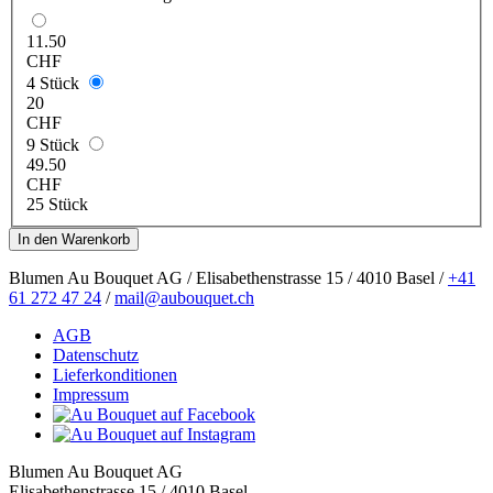
11.50
CHF
4 Stück
20
CHF
9 Stück
49.50
CHF
25 Stück
Blumen Au Bouquet AG / Elisabethenstrasse 15 / 4010 Basel /
+41
61 272 47 24
/
mail@aubouquet.ch
AGB
Datenschutz
Lieferkonditionen
Impressum
Blumen Au Bouquet AG
Elisabethenstrasse 15 / 4010 Basel