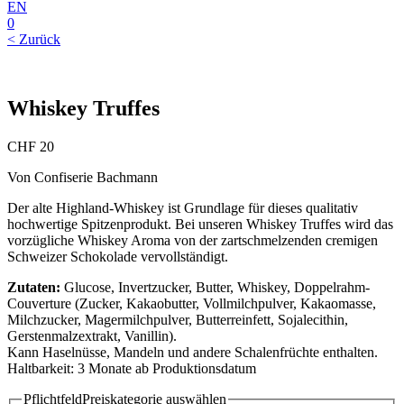
EN
0
< Zurück
Whiskey Truffes
CHF
20
Von Confiserie Bachmann
Der alte Highland-Whiskey ist Grundlage für dieses qualitativ
hochwertige Spitzenprodukt. Bei unseren Whiskey Truffes wird das
vorzügliche Whiskey Aroma von der zartschmelzenden cremigen
Schweizer Schokolade vervollständigt.
Zutaten:
Glucose, Invertzucker, Butter, Whiskey, Doppelrahm-
Couverture (Zucker, Kakaobutter, Vollmilchpulver, Kakaomasse,
Milchzucker, Magermilchpulver, Butterreinfett, Sojalecithin,
Gerstenmalzextrakt, Vanillin).
Kann Haselnüsse, Mandeln und andere Schalenfrüchte enthalten.
Haltbarkeit: 3 Monate ab Produktionsdatum
Pflichtfeld
Preiskategorie auswählen